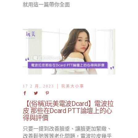
就用這一篇帶你全面
17 2 月, 2023
玩美大小事
【(俗稱)玩美電波Dcard】電波拉
皮 那些在Dcard PTT論壇上的心
得與評價
只要一提到改善臉垂、讓臉更加緊緻、
改善鬆弛等等老化問題，電波拉皮幾乎