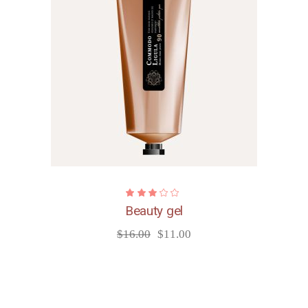
Beauty gel
$
16.00
$
11.00
原
目
始
前
價
價
格：
格：
$16.00。
$11.00。