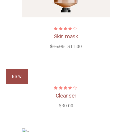
Skin mask
$
16.00
$
11.00
原
目
始
前
價
價
格：
格：
$16.00。
$11.00。
NEW
Cleanser
$
30.00